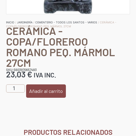
INICIO
/
JARDINERÍA
/
CEMENTERIO - TODOS LOS SANTOS - VARIOS
/ CERÁMICA -
CERÁMICA -
COPA/FLOREROO ROMANO PEQ. MÁRMOL 27CM
COPA/FLOREROO
ROMANO PEQ. MÁRMOL
27CM
SKU:5603970657493
23,03
€
IVA INC.
Añadir al carrito
PRODUCTOS RELACIONADOS