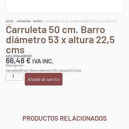
INICIO
/
JARDINERÍA
/
BARRO
/ CARRULETA 50 CM. BARRO DIÁMETRO 53 X ALTURA 22,5
Carruleta 50 cm. Barro
CMS
diámetro 53 x altura 22,5
cms
SKU:191942085351
66,48
€
IVA INC.
Descripción:
Carruleta 50 cm. Barro diámetro 53 x altura 22,5 cms
Añadir al carrito
PRODUCTOS RELACIONADOS