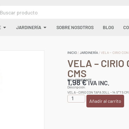
E
JARDINERÍA
SOBRE NOSOTROS
BLOG
CO
INICIO
/
JARDINERÍA
/ VELA – CIRIO CON
VELA – CIRIO 
CMS
1,98
€
SKU: PENDIENTE
IVA INC.
Descripción:
VELA – CIRIO CON TAPA 30LL – 14.5*7.5 C
Añadir al carrito