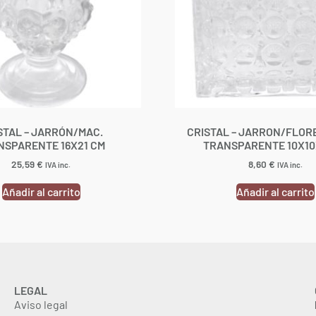
STAL – JARRÓN/MAC.
CRISTAL – JARRON/FLOR
NSPARENTE 16X21 CM
TRANSPARENTE 10X10
25,59
€
8,60
€
IVA inc.
IVA inc.
Añadir al carrito
Añadir al carrito
LEGAL
Aviso legal