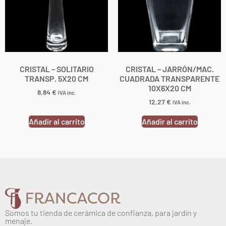
CRISTAL – SOLITARIO
CRISTAL – JARRÓN/MAC.
TRANSP. 5X20 CM
CUADRADA TRANSPARENTE
10X6X20 CM
8,84
€
IVA inc.
12,27
€
IVA inc.
Añadir al carrito
Añadir al carrito
Somos tu tienda de cerámica de confianza, para jardín y
menaje.