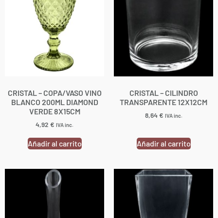
CRISTAL – COPA/VASO VINO
CRISTAL – CILINDRO
BLANCO 200ML DIAMOND
TRANSPARENTE 12X12CM
VERDE 8X15CM
8,64
€
IVA inc.
4,92
€
IVA inc.
Añadir al carrito
Añadir al carrito