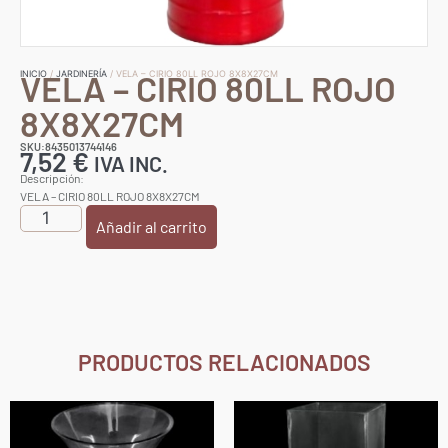
VELA – CIRIO 80LL ROJO
INICIO
/
JARDINERÍA
/ VELA – CIRIO 80LL ROJO 8X8X27CM
8X8X27CM
SKU:8435013744146
7,52
€
IVA INC.
Descripción:
VELA – CIRIO 80LL ROJO 8X8X27CM
Añadir al carrito
PRODUCTOS RELACIONADOS