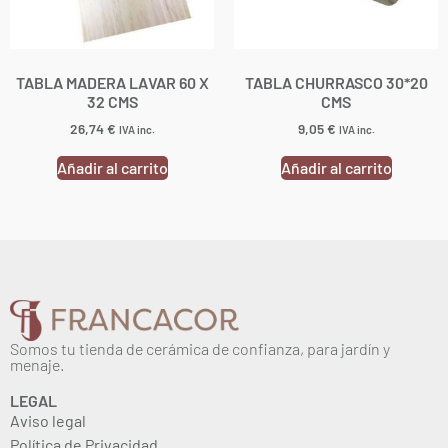
TABLA MADERA LAVAR 60 X
TABLA CHURRASCO 30*20
32 CMS
CMS
26,74
€
9,05
€
IVA inc.
IVA inc.
Añadir al carrito
Añadir al carrito
Somos tu tienda de cerámica de confianza, para jardín y
menaje.
LEGAL
Aviso legal
Política de Privacidad