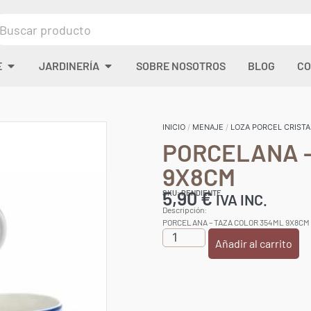
E
JARDINERÍA
SOBRE NOSOTROS
BLOG
CO
INICIO
/
MENAJE
/
LOZA PORCEL CRISTA
PORCELANA –
9X8CM
5,90
€
SKU: PENDIENTE
IVA INC.
Descripción:
PORCELANA – TAZA COLOR 354ML 9X8CM
Añadir al carrito