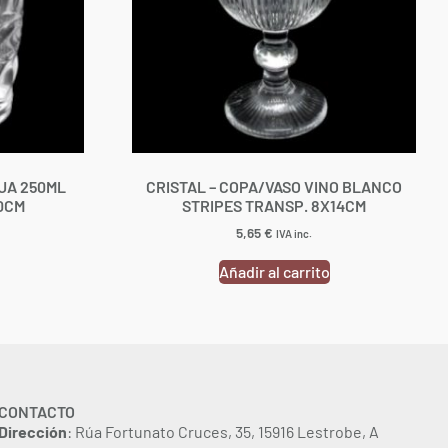
UA 250ML
CRISTAL – COPA/VASO VINO BLANCO
0CM
STRIPES TRANSP. 8X14CM
5,65
€
IVA inc.
Añadir al carrito
CONTACTO
Dirección
: Rúa Fortunato Cruces, 35, 15916 Lestrobe, A