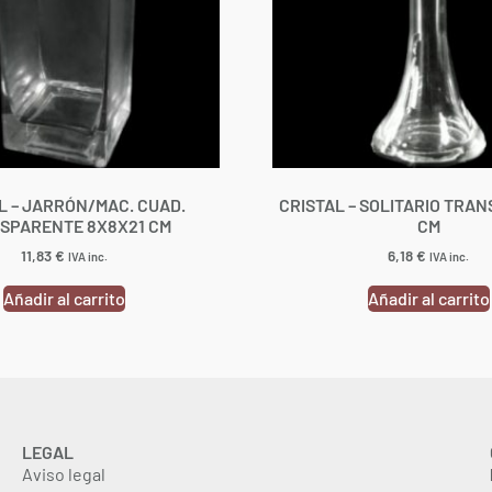
L – JARRÓN/MAC. CUAD.
CRISTAL – SOLITARIO TRAN
SPARENTE 8X8X21 CM
CM
11,83
€
6,18
€
IVA inc.
IVA inc.
Añadir al carrito
Añadir al carrito
LEGAL
Aviso legal