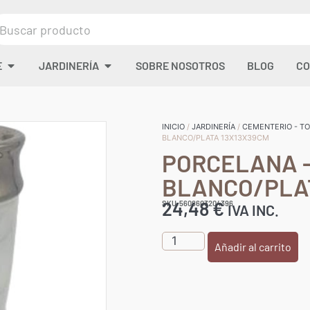
E
JARDINERÍA
SOBRE NOSOTROS
BLOG
CO
INICIO
/
JARDINERÍA
/
CEMENTERIO - TO
BLANCO/PLATA 13X13X39CM
PORCELANA 
BLANCO/PLAT
24,48
€
SKU:5608603204396
IVA INC.
Añadir al carrito