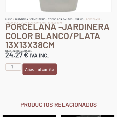
INICIO
/
JARDINERÍA
/
CEMENTERIO - TODOS LOS SANTOS - VARIOS
/ PORCELANA -
PORCELANA -JARDINERA
JARDINERA COLOR BLANCO/PLATA 13X13X38CM
COLOR BLANCO/PLATA
13X13X38CM
SKU:5608603204365
24,27
€
IVA INC.
Añadir al carrito
PRODUCTOS RELACIONADOS