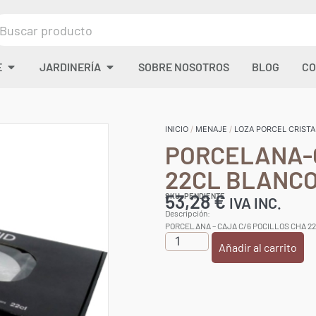
E
JARDINERÍA
SOBRE NOSOTROS
BLOG
CO
INICIO
/
MENAJE
/
LOZA PORCEL CRISTA
PORCELANA-C
22CL BLANC
53,28
€
SKU: PENDIENTE
IVA INC.
Descripción:
PORCELANA – CAJA C/6 POCILLOS CHA 2
Añadir al carrito