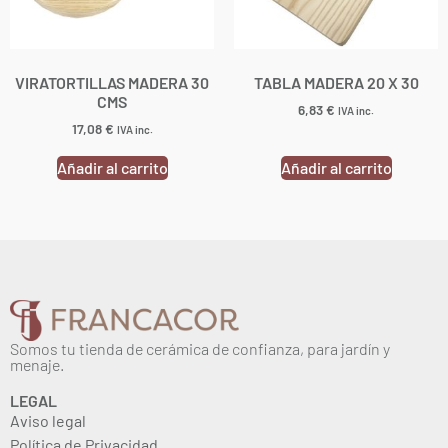
VIRATORTILLAS MADERA 30
TABLA MADERA 20 X 30
CMS
6,83
€
IVA inc.
17,08
€
IVA inc.
Añadir al carrito
Añadir al carrito
Somos tu tienda de cerámica de confianza, para jardín y
menaje.
LEGAL
Aviso legal
Política de Privacidad