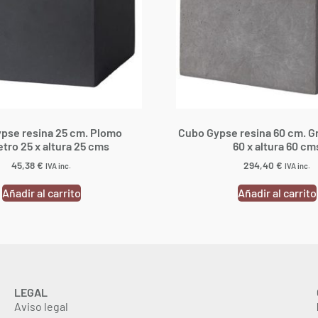
pse resina 25 cm. Plomo
Cubo Gypse resina 60 cm. G
tro 25 x altura 25 cms
60 x altura 60 cm
45,38
€
294,40
€
IVA inc.
IVA inc.
Añadir al carrito
Añadir al carrito
LEGAL
Aviso legal