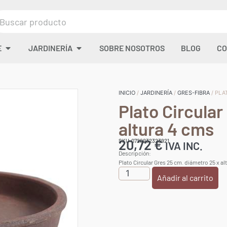
E
JARDINERÍA
SOBRE NOSOTROS
BLOG
CO
INICIO
/
JARDINERÍA
/
GRES-FIBRA
/ PLA
Plato Circular
altura 4 cms
20,72
€
SKU:0726232323921
IVA INC.
Descripción:
Plato Circular Gres 25 cm. diámetro 25 x al
Añadir al carrito