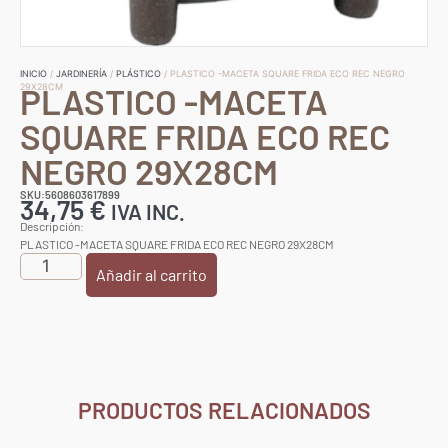
INICIO
/
JARDINERÍA
/
PLÁSTICO
/ PLASTICO -MACETA SQUARE FRIDA ECO REC NEGRO
PLASTICO -MACETA
29X28CM
SQUARE FRIDA ECO REC
NEGRO 29X28CM
SKU:5608603617899
34,75
€
IVA INC.
Descripción:
PLASTICO -MACETA SQUARE FRIDA ECO REC NEGRO 29X28CM
Añadir al carrito
PRODUCTOS RELACIONADOS