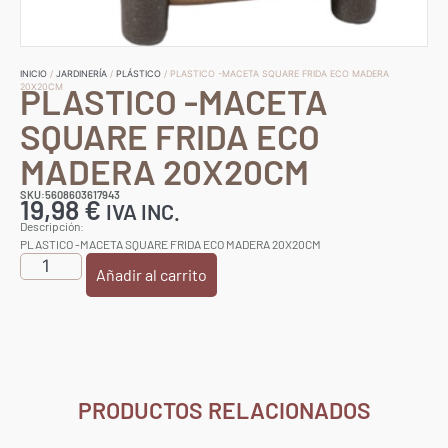
INICIO
/
JARDINERÍA
/
PLÁSTICO
/ PLASTICO -MACETA SQUARE FRIDA ECO MADERA
PLASTICO -MACETA
20X20CM
SQUARE FRIDA ECO
MADERA 20X20CM
SKU:5608603617943
19,98
€
IVA INC.
Descripción:
PLASTICO -MACETA SQUARE FRIDA ECO MADERA 20X20CM
Añadir al carrito
PRODUCTOS RELACIONADOS