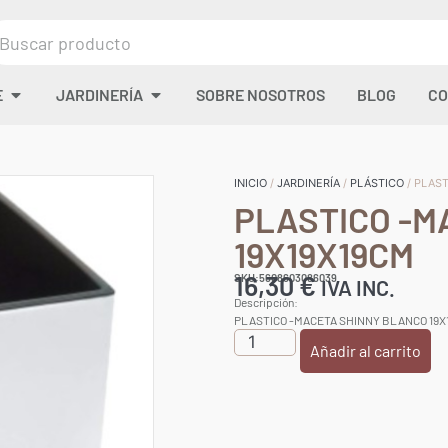
E
JARDINERÍA
SOBRE NOSOTROS
BLOG
CO
INICIO
/
JARDINERÍA
/
PLÁSTICO
/ PLAS
PLASTICO -M
19X19X19CM
16,30
€
SKU:5608603086039
IVA INC.
Descripción:
PLASTICO -MACETA SHINNY BLANCO 19X
Añadir al carrito