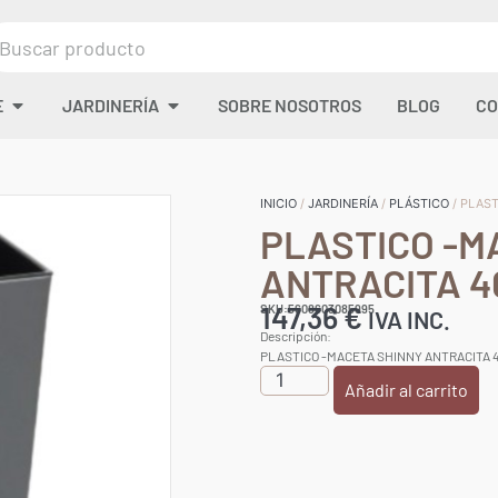
E
JARDINERÍA
SOBRE NOSOTROS
BLOG
CO
INICIO
/
JARDINERÍA
/
PLÁSTICO
/ PLAS
PLASTICO -M
ANTRACITA 
147,36
€
SKU:5608603085995
IVA INC.
Descripción:
PLASTICO -MACETA SHINNY ANTRACITA
Añadir al carrito