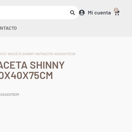
0
Mi cuenta
NTACTO
TICO -MACETA SHINNY ANTRACITA 40X40X75CM
ACETA SHINNY
40X40X75CM
 40X40X75CM