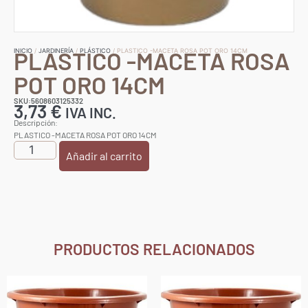
PLASTICO -MACETA ROSA
INICIO
/
JARDINERÍA
/
PLÁSTICO
/ PLASTICO -MACETA ROSA POT ORO 14CM
POT ORO 14CM
SKU:5608603125332
3,73
€
IVA INC.
Descripción:
PLASTICO -MACETA ROSA POT ORO 14CM
Añadir al carrito
PRODUCTOS RELACIONADOS