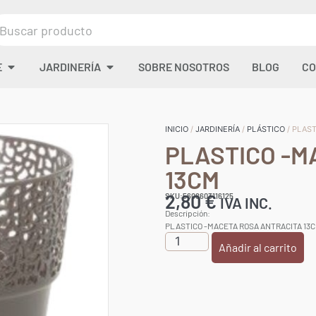
E
JARDINERÍA
SOBRE NOSOTROS
BLOG
CO
INICIO
/
JARDINERÍA
/
PLÁSTICO
/ PLAS
PLASTICO -M
13CM
2,80
€
SKU:5608603116125
IVA INC.
Descripción:
PLASTICO -MACETA ROSA ANTRACITA 13
Añadir al carrito