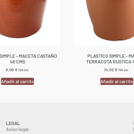
SIMPLE – MACETA CASTAÑO
PLASTICO SIMPLE – M
40 CMS
TERRACOTA RUSTICA 
0,00
€
14,02
€
IVA inc.
IVA inc.
Añadir al carrito
Añadir al carrito
LEGAL
Aviso legal