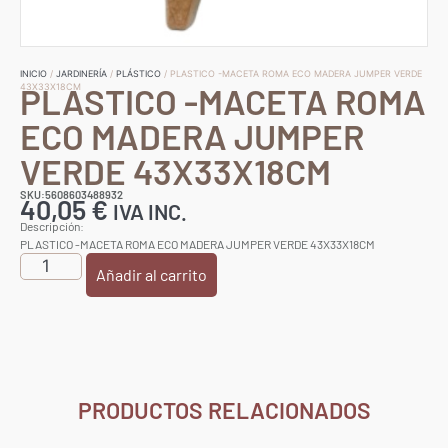
INICIO
/
JARDINERÍA
/
PLÁSTICO
/ PLASTICO -MACETA ROMA ECO MADERA JUMPER VERDE
PLASTICO -MACETA ROMA
43X33X18CM
ECO MADERA JUMPER
VERDE 43X33X18CM
SKU:5608603488932
40,05
€
IVA INC.
Descripción:
PLASTICO -MACETA ROMA ECO MADERA JUMPER VERDE 43X33X18CM
Añadir al carrito
PRODUCTOS RELACIONADOS