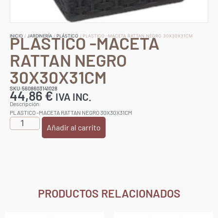
PLASTICO -MACETA
INICIO
/
JARDINERÍA
/
PLÁSTICO
/ PLASTICO -MACETA RATTAN NEGRO 30X30X31CM
RATTAN NEGRO
30X30X31CM
SKU:5608603141028
44,86
€
IVA INC.
Descripción:
PLASTICO -MACETA RATTAN NEGRO 30X30X31CM
Añadir al carrito
PRODUCTOS RELACIONADOS