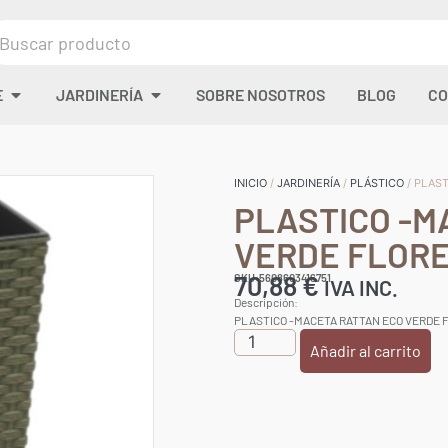
E
JARDINERÍA
SOBRE NOSOTROS
BLOG
CO
INICIO
/
JARDINERÍA
/
PLÁSTICO
/ PLAS
PLASTICO -M
VERDE FLOR
70,88
€
SKU:5608603416751
IVA INC.
Descripción:
PLASTICO -MACETA RATTAN ECO VERDE 
Añadir al carrito