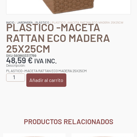
PLASTICO -MACETA
INICIO
/
JARDINERÍA
/
PLÁSTICO
/ PLASTICO -MACETA RATTAN ECO MADERA 25X25CM
RATTAN ECO MADERA
25X25CM
SKU:5608603317799
48,59
€
IVA INC.
Descripción:
PLASTICO -MACETA RATTAN ECO MADERA 25X25CM
Añadir al carrito
PRODUCTOS RELACIONADOS