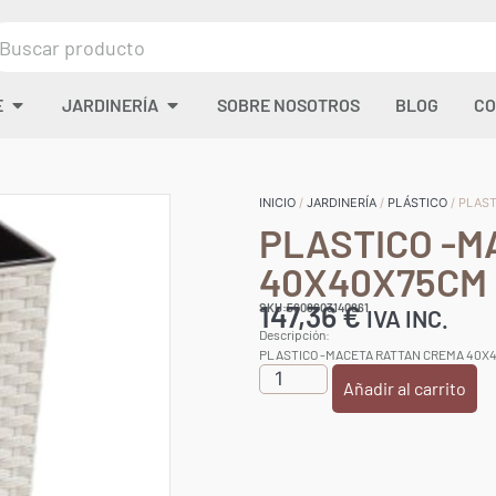
E
JARDINERÍA
SOBRE NOSOTROS
BLOG
CO
INICIO
/
JARDINERÍA
/
PLÁSTICO
/ PLAS
PLASTICO -M
40X40X75CM
147,36
€
SKU:5608603140861
IVA INC.
Descripción:
PLASTICO -MACETA RATTAN CREMA 40X
Añadir al carrito