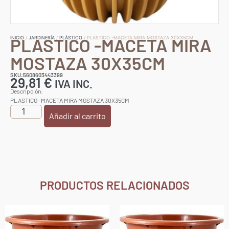
PLASTICO -MACETA MIRA
INICIO
/
JARDINERÍA
/
PLÁSTICO
/ PLASTICO -MACETA MIRA MOSTAZA 30X35CM
MOSTAZA 30X35CM
SKU:5608603443399
29,81
€
IVA INC.
Descripción:
PLASTICO -MACETA MIRA MOSTAZA 30X35CM
Añadir al carrito
PRODUCTOS RELACIONADOS