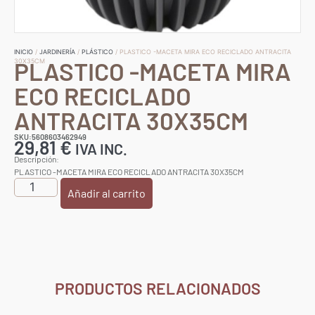
INICIO
/
JARDINERÍA
/
PLÁSTICO
/ PLASTICO -MACETA MIRA ECO RECICLADO ANTRACITA
PLASTICO -MACETA MIRA
30X35CM
ECO RECICLADO
ANTRACITA 30X35CM
SKU:5608603462949
29,81
€
IVA INC.
Descripción:
PLASTICO -MACETA MIRA ECO RECICLADO ANTRACITA 30X35CM
Añadir al carrito
PRODUCTOS RELACIONADOS