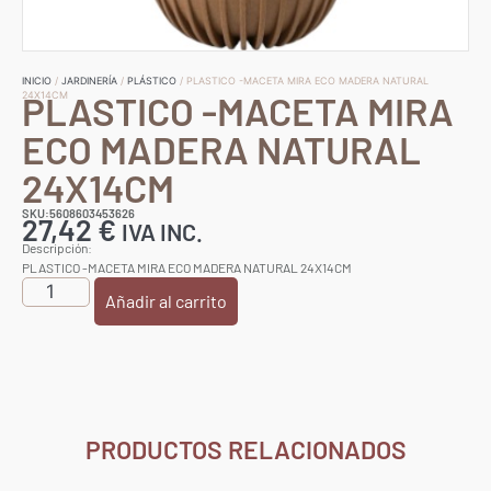
INICIO
/
JARDINERÍA
/
PLÁSTICO
/ PLASTICO -MACETA MIRA ECO MADERA NATURAL
PLASTICO -MACETA MIRA
24X14CM
ECO MADERA NATURAL
24X14CM
SKU:5608603453626
27,42
€
IVA INC.
Descripción:
PLASTICO -MACETA MIRA ECO MADERA NATURAL 24X14CM
Añadir al carrito
PRODUCTOS RELACIONADOS