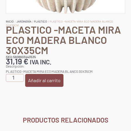
INICIO
/
JARDINERÍA
/
PLÁSTICO
/ PLASTICO -MACETA MIRA ECO MADERA BLANCO
PLASTICO -MACETA MIRA
30X35CM
ECO MADERA BLANCO
30X35CM
SKU:5608603443535
31,19
€
IVA INC.
Descripción:
PLASTICO -MACETA MIRA ECO MADERA BLANCO 30X35CM
Añadir al carrito
PRODUCTOS RELACIONADOS