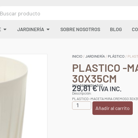
E
JARDINERÍA
SOBRE NOSOTROS
BLOG
CO
INICIO
/
JARDINERÍA
/
PLÁSTICO
/ PLAS
PLASTICO -M
30X35CM
29,81
€
SKU:5608603443412
IVA INC.
Descripción:
PLASTICO -MACETA MIRA CREMOSO 30X
Añadir al carrito