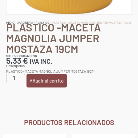
PLASTICO -MACETA
INICIO
/
JARDINERÍA
/
PLÁSTICO
/ PLASTICO -MACETA MAGNOLIA JUMPER MOSTAZA 19CM
MAGNOLIA JUMPER
MOSTAZA 19CM
SKU:5608603416096
5,33
€
IVA INC.
Descripción:
PLASTICO -MACETA MAGNOLIA JUMPER MOSTAZA 19CM
Añadir al carrito
PRODUCTOS RELACIONADOS