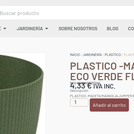
E
JARDINERÍA
SOBRE NOSOTROS
BLOG
CO
INICIO
/
JARDINERÍA
/
PLÁSTICO
/ PLAS
PLASTICO -M
ECO VERDE F
4,33
€
SKU:5608603331245
IVA INC.
Descripción:
PLASTICO -MACETA MAGNOLIA JUMPER E
Añadir al carrito