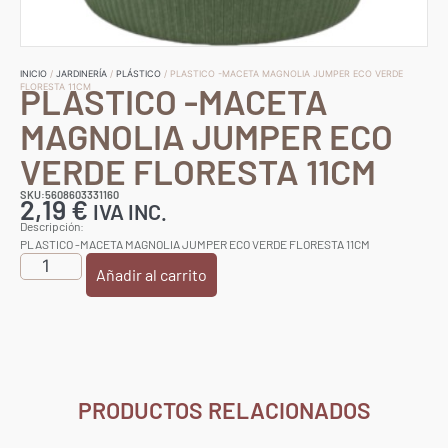
INICIO
/
JARDINERÍA
/
PLÁSTICO
/ PLASTICO -MACETA MAGNOLIA JUMPER ECO VERDE
PLASTICO -MACETA
FLORESTA 11CM
MAGNOLIA JUMPER ECO
VERDE FLORESTA 11CM
SKU:5608603331160
2,19
€
IVA INC.
Descripción:
PLASTICO -MACETA MAGNOLIA JUMPER ECO VERDE FLORESTA 11CM
Añadir al carrito
PRODUCTOS RELACIONADOS