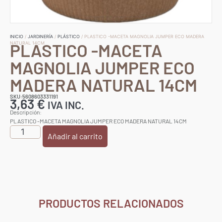
INICIO
/
JARDINERÍA
/
PLÁSTICO
/ PLASTICO -MACETA MAGNOLIA JUMPER ECO MADERA
PLASTICO -MACETA
NATURAL 14CM
MAGNOLIA JUMPER ECO
MADERA NATURAL 14CM
SKU:5608603331191
3,63
€
IVA INC.
Descripción:
PLASTICO -MACETA MAGNOLIA JUMPER ECO MADERA NATURAL 14CM
Añadir al carrito
PRODUCTOS RELACIONADOS