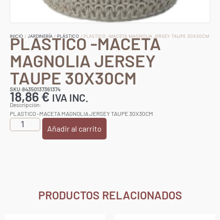
PLASTICO -MACETA
INICIO
/
JARDINERÍA
/
PLÁSTICO
/ PLASTICO -MACETA MAGNOLIA JERSEY TAUPE 30X30CM
MAGNOLIA JERSEY
TAUPE 30X30CM
SKU:84350137361374
18,86
€
IVA INC.
Descripción:
PLASTICO -MACETA MAGNOLIA JERSEY TAUPE 30X30CM
Añadir al carrito
PRODUCTOS RELACIONADOS