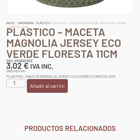
INICIO
/
JARDINERÍA
/
PLÁSTICO
/ PLASTICO – MACETA MAGNOLIA JERSEY ECO VERDE
PLASTICO – MACETA
FLORESTA 11CM
MAGNOLIA JERSEY ECO
VERDE FLORESTA 11CM
SKU: PENDIENTE
3,02
€
IVA INC.
Descripción:
PLASTICO – MACETA MAGNOLIA JERSEY ECO VERDE FLORESTA 11CM
Añadir al carrito
PRODUCTOS RELACIONADOS