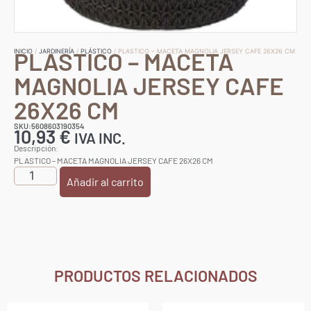
PLASTICO – MACETA
INICIO
/
JARDINERÍA
/
PLÁSTICO
/ PLASTICO – MACETA MAGNOLIA JERSEY CAFE 26X26 CM
MAGNOLIA JERSEY CAFE
26X26 CM
SKU:5608603190354
10,93
€
IVA INC.
Descripción:
PLASTICO – MACETA MAGNOLIA JERSEY CAFE 26X26 CM
Añadir al carrito
PRODUCTOS RELACIONADOS