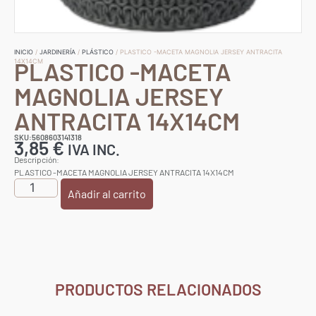
INICIO
/
JARDINERÍA
/
PLÁSTICO
/ PLASTICO -MACETA MAGNOLIA JERSEY ANTRACITA
PLASTICO -MACETA
14X14CM
MAGNOLIA JERSEY
ANTRACITA 14X14CM
SKU:5608603141318
3,85
€
IVA INC.
Descripción:
PLASTICO -MACETA MAGNOLIA JERSEY ANTRACITA 14X14CM
Añadir al carrito
PRODUCTOS RELACIONADOS