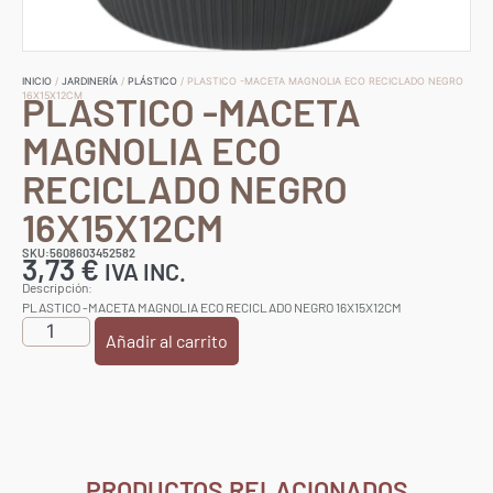
INICIO
/
JARDINERÍA
/
PLÁSTICO
/ PLASTICO -MACETA MAGNOLIA ECO RECICLADO NEGRO
PLASTICO -MACETA
16X15X12CM
MAGNOLIA ECO
RECICLADO NEGRO
16X15X12CM
SKU:5608603452582
3,73
€
IVA INC.
Descripción:
PLASTICO -MACETA MAGNOLIA ECO RECICLADO NEGRO 16X15X12CM
Añadir al carrito
PRODUCTOS RELACIONADOS