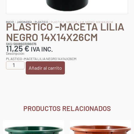
PLASTICO -MACETA LILIA
INICIO
/
JARDINERÍA
/
PLÁSTICO
/ PLASTICO -MACETA LILIA NEGRO 14X14X26CM
NEGRO 14X14X26CM
SKU:5608603096076
11,25
€
IVA INC.
Descripción:
PLASTICO -MACETA LILIA NEGRO 14X14X26CM
Añadir al carrito
PRODUCTOS RELACIONADOS