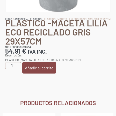
PLASTICO -MACETA LILIA
INICIO
/
JARDINERÍA
/
PLÁSTICO
/ PLASTICO -MACETA LILIA ECO RECICLADO GRIS 29X57CM
ECO RECICLADO GRIS
29X57CM
SKU:5608603618254
54,91
€
IVA INC.
Descripción:
PLASTICO -MACETA LILIA ECO RECICLADO GRIS 29X57CM
Añadir al carrito
PRODUCTOS RELACIONADOS