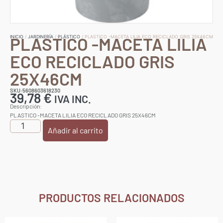
PLASTICO -MACETA LILIA
INICIO
/
JARDINERÍA
/
PLÁSTICO
/ PLASTICO -MACETA LILIA ECO RECICLADO GRIS 25X46CM
ECO RECICLADO GRIS
25X46CM
SKU:5608603618230
39,78
€
IVA INC.
Descripción:
PLASTICO -MACETA LILIA ECO RECICLADO GRIS 25X46CM
Añadir al carrito
PRODUCTOS RELACIONADOS