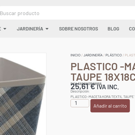
E
JARDINERÍA
SOBRE NOSOTROS
BLOG
CO
INICIO
/
JARDINERÍA
/
PLÁSTICO
/ PLAS
PLASTICO -M
TAUPE 18X18
25,61
€
SKU:5608603529956
IVA INC.
Descripción:
PLASTICO -MACETA KORA TEXTIL TAUPE 
Añadir al carrito