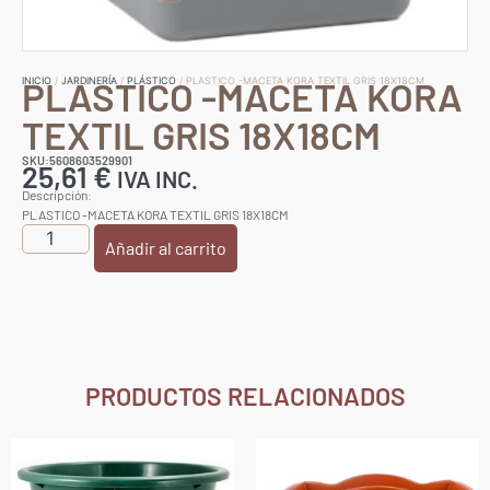
PLASTICO -MACETA KORA
INICIO
/
JARDINERÍA
/
PLÁSTICO
/ PLASTICO -MACETA KORA TEXTIL GRIS 18X18CM
TEXTIL GRIS 18X18CM
SKU:5608603529901
25,61
€
IVA INC.
Descripción:
PLASTICO -MACETA KORA TEXTIL GRIS 18X18CM
Añadir al carrito
PRODUCTOS RELACIONADOS