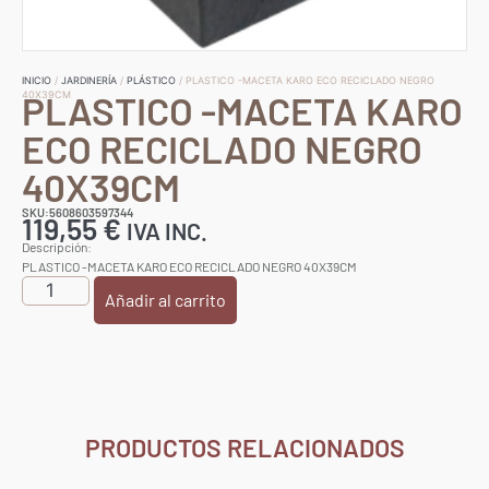
INICIO
/
JARDINERÍA
/
PLÁSTICO
/ PLASTICO -MACETA KARO ECO RECICLADO NEGRO
PLASTICO -MACETA KARO
40X39CM
ECO RECICLADO NEGRO
40X39CM
SKU:5608603597344
119,55
€
IVA INC.
Descripción:
PLASTICO -MACETA KARO ECO RECICLADO NEGRO 40X39CM
Añadir al carrito
PRODUCTOS RELACIONADOS