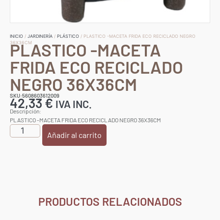
INICIO
/
JARDINERÍA
/
PLÁSTICO
/ PLASTICO -MACETA FRIDA ECO RECICLADO NEGRO
PLASTICO -MACETA
36X36CM
FRIDA ECO RECICLADO
NEGRO 36X36CM
SKU:5608603612009
42,33
€
IVA INC.
Descripción:
PLASTICO -MACETA FRIDA ECO RECICLADO NEGRO 36X36CM
Añadir al carrito
PRODUCTOS RELACIONADOS