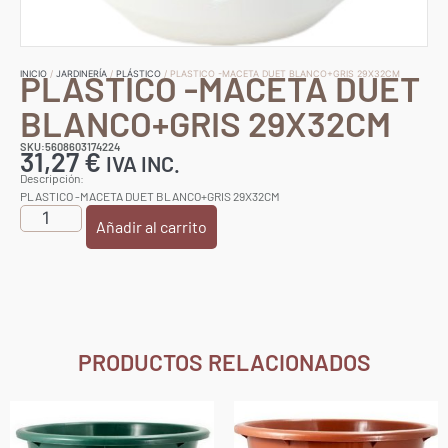
PLASTICO -MACETA DUET
INICIO
/
JARDINERÍA
/
PLÁSTICO
/ PLASTICO -MACETA DUET BLANCO+GRIS 29X32CM
BLANCO+GRIS 29X32CM
SKU:5608603174224
31,27
€
IVA INC.
Descripción:
PLASTICO -MACETA DUET BLANCO+GRIS 29X32CM
Añadir al carrito
PRODUCTOS RELACIONADOS