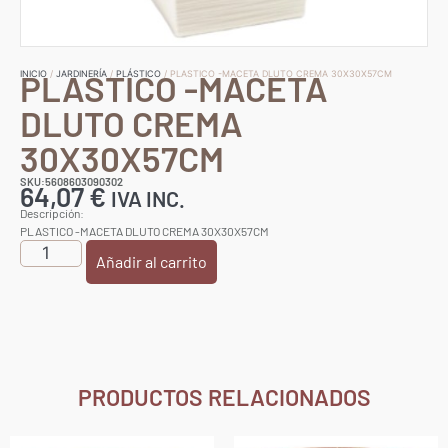
PLASTICO -MACETA
INICIO
/
JARDINERÍA
/
PLÁSTICO
/ PLASTICO -MACETA DLUTO CREMA 30X30X57CM
DLUTO CREMA
30X30X57CM
SKU:5608603090302
64,07
€
IVA INC.
Descripción:
PLASTICO -MACETA DLUTO CREMA 30X30X57CM
Añadir al carrito
PRODUCTOS RELACIONADOS