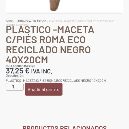
INICIO
/
JARDINERÍA
/
PLÁSTICO
/ PLASTICO -MACETA C/PIÉS ROMA ECO RECICLADO
PLASTICO -MACETA
NEGRO 40X20CM
C/PIÉS ROMA ECO
RECICLADO NEGRO
40X20CM
SKU:5608603597320
37,25
€
IVA INC.
Descripción:
PLASTICO -MACETA C/PIÉS ROMA ECO RECICLADO NEGRO 40X20CM
Añadir al carrito
PRODUCTOS RELACIONADOS