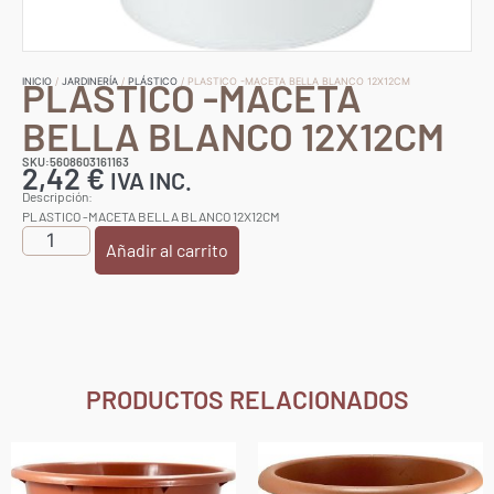
PLASTICO -MACETA
INICIO
/
JARDINERÍA
/
PLÁSTICO
/ PLASTICO -MACETA BELLA BLANCO 12X12CM
BELLA BLANCO 12X12CM
SKU:5608603161163
2,42
€
IVA INC.
Descripción:
PLASTICO -MACETA BELLA BLANCO 12X12CM
Añadir al carrito
PRODUCTOS RELACIONADOS