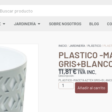
E
JARDINERÍA
SOBRE NOSOTROS
BLOG
CO
INICIO
/
JARDINERÍA
/
PLÁSTICO
/ PLAS
PLASTICO -M
GRIS+BLANCO
11,81
€
SKU:5608603346584
IVA INC.
Descripción:
PLASTICO -MACETA AZTEK GRIS+BLANC
Añadir al carrito