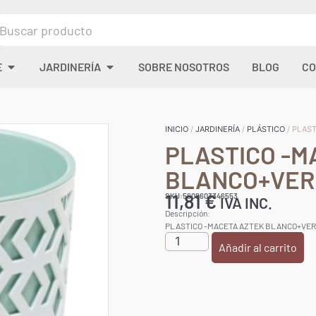
E
JARDINERÍA
SOBRE NOSOTROS
BLOG
CO
INICIO
/
JARDINERÍA
/
PLÁSTICO
/ PLAS
PLASTICO -M
BLANCO+VER
11,81
€
SKU:5608603346553
IVA INC.
Descripción:
PLASTICO -MACETA AZTEK BLANCO+VER
Añadir al carrito